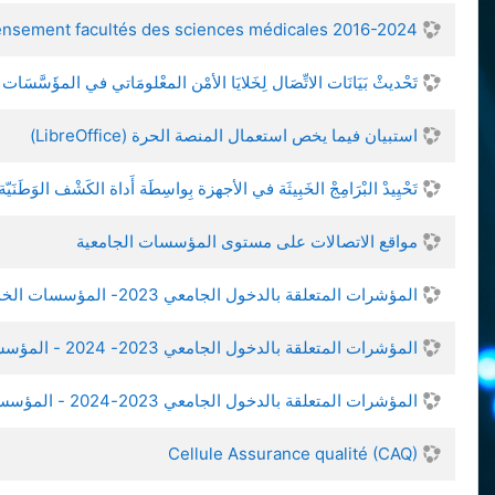
nsement facultés des sciences médicales 2016-2024
تَحْديثْ بَيَانَات الاتِّصَال لِخَلايَا الأمْن المعْلومَاتي في المؤَسَّسَات 
استبيان فيما يخص استعمال المنصة الحرة (LibreOffice)
تَحْيِيدْ البْرَامِجْ الخَبِيثَة في الأجهزة بِواسِطَة أَداة الكَشْف الوَطَنَيّة
مواقع الاتصالات على مستوى المؤسسات الجامعية
المؤشرات المتعلقة بالدخول الجامعي 2023- المؤسسات الخدماتية الجزء 2
المؤشرات المتعلقة بالدخول الجامعي 2023- 2024 - المؤسسات الخدماتية
المؤشرات المتعلقة بالدخول الجامعي 2023-2024 - المؤسسات الجامعية
Cellule Assurance qualité (CAQ)